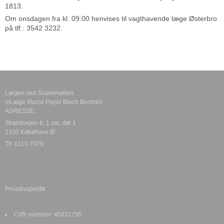
1813.
Om onsdagen fra kl. 09:00 henvises til vagthavende læge Østerbro
på tlf.: 3542 3232.
Lægen ved Svanemøllen
v/Læge Marco Payer Blach Bentzen
ADRESSE:
Strandvejen 6, 1 sal, dør 1
2100 Købehavn Ø
Tlf. 6110 7979
Privatlivspolitik
CVR-nummer
:
45831795